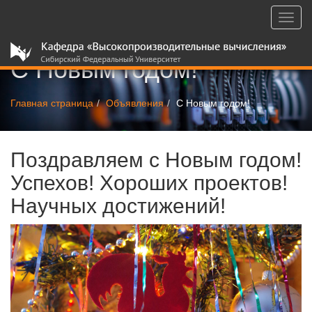
Toggl
navig
С Новым годом!
Главная страница
Объявления
С Новым годом!
Поздравляем с Новым годом!
Успехов! Хороших проектов!
Научных достижений!