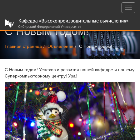
Toggl
navig
С Новым годом!
Главная страница
Объявления
С Новым годом!
С Новым годом! Успехов и развития нашей кафедре и нашему
Суперкомпьюторному центру! Ура!