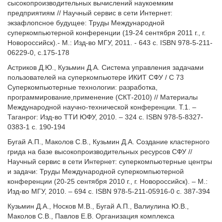
сысокопроизводительных вычислений наукоемким
предприятиям // Научный сервис в сети Интернет:
экзафлопсное будущее: Труды Международной
суперкомпьютерной конференции (19-24 сентября 2011 г., г.
Новороссийск).- М.: Изд-во МГУ, 2011. - 643 с. ISBN 978-5-211-
06229-0, с.175-178
Астриков Д.Ю., Кузьмин Д.А. Система управления задачами
пользователей на суперкомпьютере ИКИТ СФУ / С 73
Суперкомпьютерные технологии: разработка,
программирование,применение (СКТ-2010) // Материалы
Международной научно-технической конференции. Т.1. –
Таганрог: Изд-во ТТИ ЮФУ, 2010. – 324 с. ISBN 978-5-8327-
0383-1 c. 190-194
Бугай А.П., Маколов С.В., Кузьмин Д.А. Создание кластерного
грида на базе высокопроизводительных ресурсов СФУ //
Научный сервис в сети Интернет: суперкомпьютерные центры
и задачи: Труды Международной суперкомпьютерной
конференции (20-25 сентября 2010 г., г. Новороссийск).
– М.:
Изд-во МГУ, 2010. – 694 с. ISBN 978-5-211-05916-0 c. 387-394
Кузьмин Д.А., Носков М.В., Бугай А.П., Валиулина Ю.В.,
Маколов С.В., Павлов Е.В. Организация комплекса