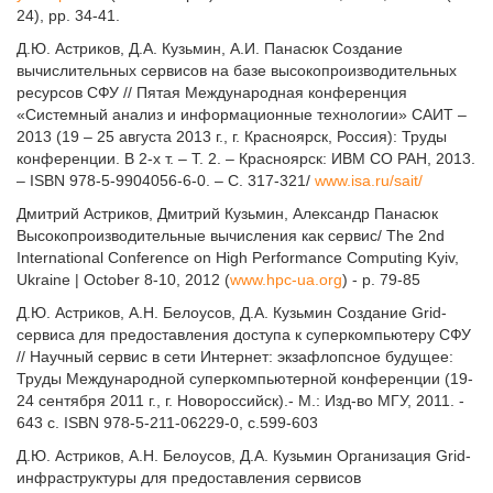
24), pp. 34-41.
Д.Ю. Астриков, Д.А. Кузьмин, А.И. Панасюк Создание
вычислительных сервисов на базе высокопроизводительных
ресурсов СФУ // Пятая Международная конференция
«Системный анализ и информационные технологии» САИТ –
2013 (19 – 25 августа 2013 г., г. Красноярск, Россия): Труды
конференции. В 2-х т. – Т. 2. – Красноярск: ИВМ СО РАН, 2013.
– ISBN 978-5-9904056-6-0. – С. 317-321/
www.isa.ru/sait/
Дмитрий Астриков, Дмитрий Кузьмин, Александр Панасюк
Высокопроизводительные вычисления как сервис/ The 2nd
International Conference on High Performance Computing Kyiv,
Ukraine | October 8-10, 2012 (
www.hpc-ua.org
) - p. 79-85
Д.Ю. Астриков, А.Н. Белоусов, Д.А. Кузьмин Создание Grid-
сервиса для предоставления доступа к суперкомпьютеру СФУ
// Научный сервис в сети Интернет: экзафлопсное будущее:
Труды Международной суперкомпьютерной конференции (19-
24 сентября 2011 г., г. Новороссийск).- М.: Изд-во МГУ, 2011. -
643 с. ISBN 978-5-211-06229-0, с.599-603
Д.Ю. Астриков, А.Н. Белоусов, Д.А. Кузьмин Организация Grid-
инфраструктуры для предоставления сервисов