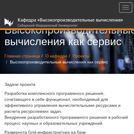
Togg
navi
Высокопроизводительны
вычисления как сервис
Главная страница
О кафедре
Проекты
Высокопроизводительные вычисления как сервис
Задачи проекта
Разработка комплексного программного решения,
сочетающего в себе функционал, необходимый для
эффективного управления вычислительными ресурсами и
расчета ресурсоемких задач.
Внедрение разработанного программного решения в рабочий
процесс научных и образовательных учреждений.
Развернута Grid-инфраструктура на базе