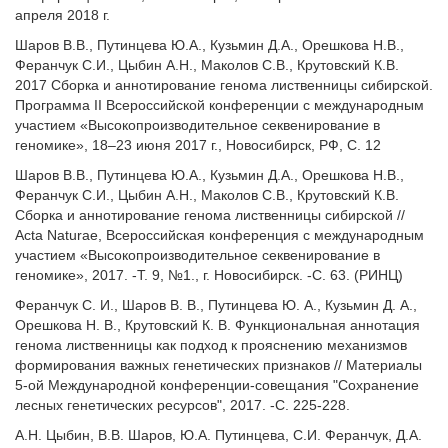
апреля 2018 г.
Шаров В.В., Путинцева Ю.А., Кузьмин Д.А., Орешкова Н.В.,
Феранчук С.И., Цыбин А.Н., Маколов С.В., Крутовский К.В.
2017 Сборка и аннотирование генома лиственницы сибирской.
Программа II Всероссийской конференции с международным
участием «Высокопроизводительное секвенирование в
геномике», 18–23 июня 2017 г., Новосибирск, РФ, С. 12
Шаров В.В., Путинцева Ю.А., Кузьмин Д.А., Орешкова Н.В.,
Феранчук С.И., Цыбин А.Н., Маколов С.В., Крутовский К.В.
Сборка и аннотирование генома лиственницы сибирской //
Acta Naturae, Всероссийская конференция с международным
участием «Высокопроизводительное секвенирование в
геномике», 2017. -Т. 9, №1., г. Новосибирск. -С. 63. (РИНЦ)
Феранчук С. И., Шаров В. В., Путинцева Ю. А., Кузьмин Д. А.,
Орешкова Н. В., Крутовский К. В. Функциональная аннотация
генома лиственницы как подход к прояснению механизмов
формирования важных генетических признаков // Материалы
5-ой Международной конференции-совещания "Сохранение
лесных генетических ресурсов", 2017. -С. 225-228.
А.Н. Цыбин, В.В. Шаров, Ю.А. Путинцева, С.И. Феранчук, Д.А.