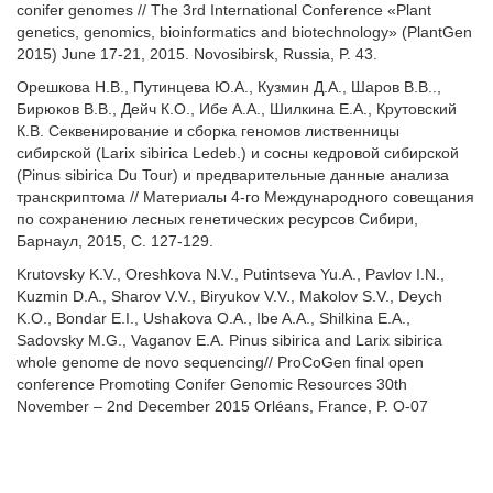
conifer genomes // The 3rd International Conference «Plant
genetics, genomics, bioinformatics and biotechnology» (PlantGen
2015) June 17-21, 2015. Novosibirsk, Russia, P. 43.
Орешкова Н.В., Путинцева Ю.А., Кузмин Д.А., Шаров В.В..,
Бирюков В.В., Дейч К.О., Ибе A.A., Шилкина E.A., Крутовский
К.В. Секвенирование и сборка геномов лиственницы
сибирской (Larix sibirica Ledeb.) и сосны кедровой сибирской
(Pinus sibirica Du Tour) и предварительные данные анализа
транскриптома // Материалы 4-го Международного совещания
по сохранению лесных генетических ресурсов Сибири,
Барнаул, 2015, С. 127-129.
Krutovsky K.V., Oreshkova N.V., Putintseva Yu.A., Pavlov I.N.,
Kuzmin D.A., Sharov V.V., Biryukov V.V., Makolov S.V., Deych
K.O., Bondar E.I., Ushakova O.A., Ibe A.A., Shilkina E.A.,
Sadovsky M.G., Vaganov E.A.
Pinus sibirica and Larix sibirica
whole genome de novo sequencing// ProCoGen final open
conference Promoting Conifer Genomic Resources
30th
November – 2nd December 2015 Orléans, France, P. O-07