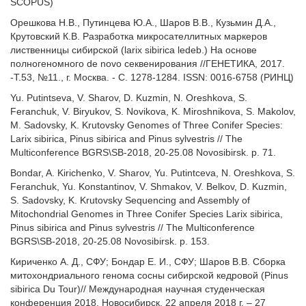
SCOPUS)
Орешкова Н.В., Путинцева Ю.А., Шаров В.В., Кузьмин Д.А.,
Крутовский К.В. Разработка микросателлитных маркеров
лиственницы сибирской (larix sibirica ledeb.) На основе
полногеномного de novo секвенирования //ГЕНЕТИКА, 2017.
-Т.53, №11., г. Москва. - С. 1278-1284. ISSN: 0016-6758 (РИНЦ)
Yu. Putintseva, V. Sharov, D. Kuzmin, N. Oreshkova, S.
Feranchuk, V. Biryukov, S. Novikova, K. Miroshnikova, S. Makolov,
M. Sadovsky, K. Krutovsky Genomes of Three Conifer Species:
Larix sibirica, Pinus sibirica and Pinus sylvestris // The
Multiconference BGRS\SB-2018, 20-25.08 Novosibirsk. p. 71.
Bondar, A. Kirichenko, V. Sharov, Yu. Putintceva, N. Oreshkova, S.
Feranchuk, Yu. Konstantinov, V. Shmakov, V. Belkov, D. Kuzmin,
S. Sadovsky, K. Krutovsky Sequencing and Assembly of
Mitochondrial Genomes in Three Conifer Species Larix sibirica,
Pinus sibirica and Pinus sylvestris // The Multiconference
BGRS\SB-2018, 20-25.08 Novosibirsk. p. 153.
Кириченко А. Д., СФУ; Бондар Е. И., СФУ; Шаров В.В. Сборка
митохондриального генома сосны сибирской кедровой (Pinus
sibirica Du Tour)// Международная научная студенческая
конференция 2018, Новосибирск, 22 апреля 2018 г. – 27