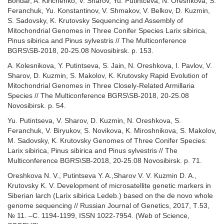
Bondar, A. Kirichenko, V. Sharov, Yu. Putintceva, N. Oreshkova, S.
Feranchuk, Yu. Konstantinov, V. Shmakov, V. Belkov, D. Kuzmin,
S. Sadovsky, K. Krutovsky Sequencing and Assembly of
Mitochondrial Genomes in Three Conifer Species Larix sibirica,
Pinus sibirica and Pinus sylvestris // The Multiconference
BGRS\SB-2018, 20-25.08 Novosibirsk. p. 153.
A. Kolesnikova, Y. Putintseva, S. Jain, N. Oreshkova, I. Pavlov, V.
Sharov, D. Kuzmin, S. Makolov, K. Krutovsky Rapid Evolution of
Mitochondrial Genomes in Three Closely-Related Armillaria
Species // The Multiconference BGRS\SB-2018, 20-25.08
Novosibirsk. p. 54.
Yu. Putintseva, V. Sharov, D. Kuzmin, N. Oreshkova, S.
Feranchuk, V. Biryukov, S. Novikova, K. Miroshnikova, S. Makolov,
M. Sadovsky, K. Krutovsky Genomes of Three Conifer Species:
Larix sibirica, Pinus sibirica and Pinus sylvestris // The
Multiconference BGRS\SB-2018, 20-25.08 Novosibirsk. p. 71.
Oreshkova N. V., Putintseva Y. A.,Sharov V. V. Kuzmin D. A.,
Krutovsky K. V. Development of microsatellite genetic markers in
Siberian larch (Larix sibirica Ledeb.) based on the de novo whole
genome sequencing // Russian Journal of Genetics, 2017,
Т
.53,
№ 11. –
С
. 1194-1199, ISSN 1022-7954.
(Web of Science,