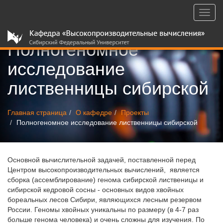
Toggl
navig
Полногеномное
исследование
лиственницы сибирской
Главная страница
О кафедре
Проекты
Полногеномное исследование лиственницы сибирской
Основной вычислительной задачей, поставленной перед
Центром высокопроизводительных вычислений, является
сборка (ассемблирование) генома сибирской лиственицы и
сибирской кедровой сосны - основных видов хвойных
бореальных лесов Сибири, являющихся лесным резервом
России. Геномы хвойных уникальны по размеру (в 4-7 раз
больше генома человека) и очень сложны для изучения. По