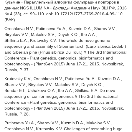
Кузьмин «Параллельный алгоритм фильтрации повторов в
данных NGS ILLUMINA» Доклады Академии Наук ВШ РФ, 2016
№ 4 (33), сс. 99–110. doi: 10.17212/1727-2769-2016-4-99-110
(ВАК)
Oreshkova N.V., Putintseva Yu.A., Kuzmin D.A., Sharov V.V.,
Biryukov V.V., Makolov S.V., Deych K.O., Ibe A.A.,
Shilkina E.A., Krutovsky K.V. The whole de novo genome
sequencing and assembly of Siberian larch (Larix sibirica Ledeb.)
and Siberian pine (Pinus sibirica Du Tour.) // The 3rd International
Conference «Plant genetics, genomics, bioinformatics and
biotechnology» (PlantGen 2015) June 17-21, 2015. Novosibirsk,
Russia, P. 37
Krutovsky K.V., Oreshkova N.V., Putintseva Yu.A., Kuzmin D.A.,
Sharov V.V., Biryukov V.V., Makolov S.V., Deych K.O.,
Bondar E.I., Ushakova O.A., Ibe A.A., Shilkina E.A. De novo
sequencing of conifer megagenomes // The 3rd International
Conference «Plant genetics, genomics, bioinformatics and
biotechnology» (PlantGen 2015) June 17-21, 2015. Novosibirsk,
Russia, P. 28.
Putintseva Yu.A., Sharov V.V., Kuzmin D.A., Makolov S.V.,
Oreshkova N.V., Krutovsky K.V. Challenges of assembling huge