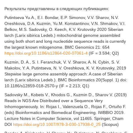
Результаты представлены в следующих публикациях:
Putintseva Yu.A., E.I. Bondar, E.P. Simonov, V.V. Sharov, N.V.
Oreshkova, D.A. Kuzmin, Yu.M. Konstantinov, V.N. Shmakov, V.I.
Belkov, M.S. Sadovsky, O. Keech, K.V. Krutovsky 2020 Siberian
larch (Larix sibirica Ledeb.) mitochondrial genome assembled
using both short and long nucleotide sequence reads is currently
the largest known mitogenome. BMC Genomics 21: 654
https://doi.org/10.1186/s12864-020-07061-4
(IF = 3.594; Q2)
Kuzmin, D. A., S. I. Feranchuk, V. V. Sharov, A. N. Cybin, S. V.
Makolov, Y. A. Putintseva, N. V. Oreshkova,
K. V. Krutovsky
, 2019
Stepwise large genome assembly approach: A case of Siberian
larch (
Larix sibirica
Ledeb.).
BMC Bioinformatics
20(Suppl. 1) doi:
10.1186/s12859-018-2570-y (IF = 2.213; Q1)
Sadovsky M., Kobets V., Khodos G., Kuzmin D., Sharov V. (2019)
Reads in NGS Are Distributed over a Sequence Very
Inhomogeneously. In: Rojas I., Valenzuela O., Rojas F., Ortuño F.
(eds) Bioinformatics and Biomedical Engineering. IWBBIO 2019.
Lecture Notes in Computer Science, vol 11465. Springer, Cham
DOI
https://doi.org/10.1007/978-3-030-17938-0_25
(
Scopus)