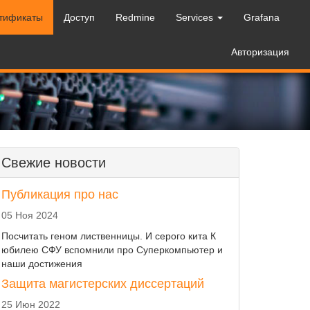
ртификаты
Доступ
Redmine
Services
Grafana
Авторизация
Свежие новости
Публикация про нас
05 Ноя 2024
Посчитать геном лиственницы. И серого кита К
юбилею СФУ вспомнили про Суперкомпьютер и
наши достижения
Защита магистерских диссертаций
25 Июн 2022