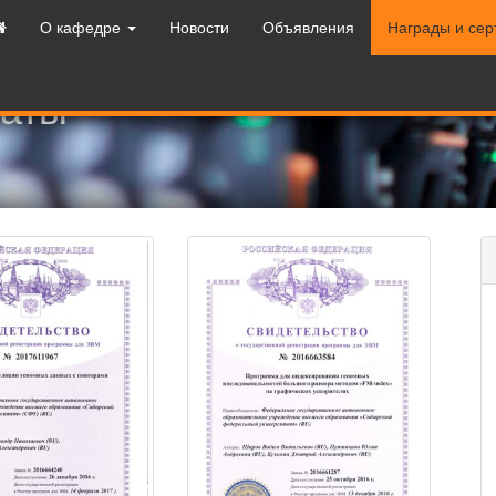
О кафедре
Новости
Объявления
Награды и се
каты