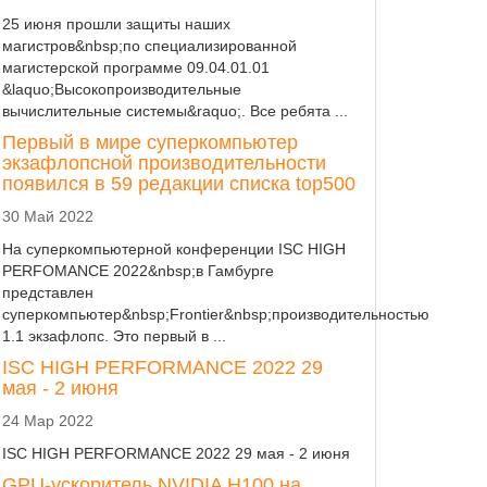
25 июня прошли защиты наших
магистров&nbsp;по специализированной
магистерской программе 09.04.01.01
&laquo;Высокопроизводительные
вычислительные системы&raquo;. Все ребята ...
Первый в мире суперкомпьютер
экзафлопсной производительности
появился в 59 редакции списка top500
30 Май 2022
На суперкомпьютерной конференции ISC HIGH
PERFOMANCE 2022&nbsp;в Гамбурге
представлен
суперкомпьютер&nbsp;Frontier&nbsp;производительностью
1.1 экзафлопс. Это первый в ...
ISC HIGH PERFORMANCE 2022 29
мая - 2 июня
24 Мар 2022
ISC HIGH PERFORMANCE 2022 29 мая - 2 июня
GPU-ускоритель NVIDIA H100 на